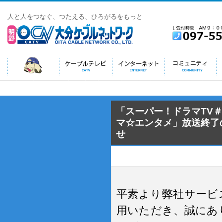
人と人をつなぐ、つたえる、ひろがるをもっと
身近に
ホーム HOME
ケーブルテレ
インターネッ
地域番組
「スーパー！ドラマTV
マ☆エンタメ」放送終了
ビ CATV
トINTERNET
COMMUNITY
せ
平素より弊社サービ
用いただき、誠にあ